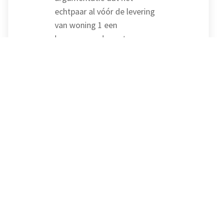
echtpaar al vóór de levering
van woning 1 een
koopovereenkomst voor
woning 2 had gesloten.
Hierdoor ontbrak volgens de
inspecteur de intentie om
woning 1 anders dan tijdelijk
als hoofdverblijf te
gebruiken.
Oordeel van de
rechtbank
De rechtbank oordeelde dat
de kopers niet voldeden aan
de voorwaarden voor het