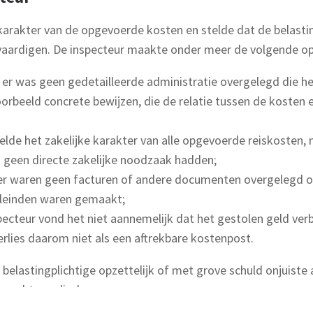
 karakter van de opgevoerde kosten en stelde dat de belast
tvaardigen. De inspecteur maakte onder meer de volgende o
 er was geen gedetailleerde administratie overgelegd die he
rbeeld concrete bewijzen, die de relatie tussen de kosten e
felde het zakelijke karakter van alle opgevoerde reiskosten
m geen directe zakelijke noodzaak hadden;
 er waren geen facturen of andere documenten overgelegd 
eleinden waren gemaakt;
specteur vond het niet aannemelijk dat het gestolen geld ver
erlies daarom niet als een aftrekbare kostenpost.
 belastingplichtige opzettelijk of met grove schuld onjuiste
m rechtvaardigde.